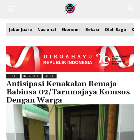
Jabar Juara
Nasional
Ekonomi
Bekasi
Olah Raga
Kea
BEKASI
INSPIRATIF
SOSIAL
Antisipasi Kenakalan Remaja
Babinsa 02/Tarumajaya Komsos
Dengan Warga