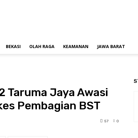
BEKASI
OLAH RAGA
KEAMANAN
JAWA BARAT
S
02 Taruma Jaya Awasi
kes Pembagian BST
57
0