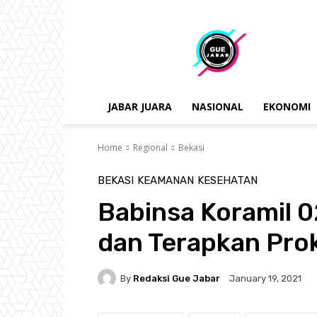
gue
jabar
JABAR JUARA
NASIONAL
EKONOMI
Home
Regional
Bekasi
BEKASI
KEAMANAN
KESEHATAN
Babinsa Koramil 
dan Terapkan Pro
By
Redaksi Gue Jabar
January 19, 2021