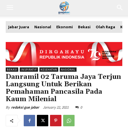
Jabar Juara
Nasional
Ekonomi
Bekasi
Olah Raga
Kea
BEKASI
INSPIRATIF
KESEHATAN
NASIONAL
Danramil 02 Taruma Jaya Terjun
Langsung Untuk Berikan
Pemahaman Pancasila Pada
Kaum Milenial
January 22, 2021
0
By
redaksi gue jabar