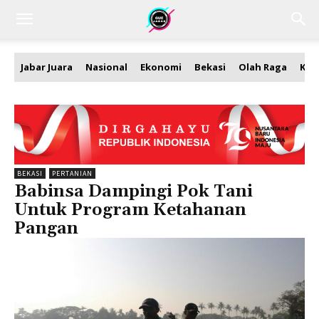
Jabar Juara
Nasional
Ekonomi
Bekasi
Olah Raga
Kea
BEKASI
PERTANIAN
Babinsa Dampingi Pok Tani
Untuk Program Ketahanan
Pangan