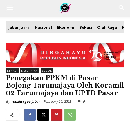
Jabar Juara
Nasional
Ekonomi
Bekasi
Olah Raga
Kea
BEKASI
KESEHATAN
SOSIAL
Penegakan PPKM di Pasar
Bojong Tarumajaya Oleh Koramil
02 Tarumajaya dan UPTD Pasar
February 10, 2021
0
By
redaksi gue jabar