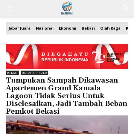
Jabar Juara
Nasional
Ekonomi
Bekasi
Olah Raga
Kea
BEKASI
UNCATEGORIZED
Tumpukan Sampah Dikawasan
Apartemen Grand Kamala
Lagoon Tidak Serius Untuk
Diselesaikan, Jadi Tambah Beban
Pemkot Bekasi