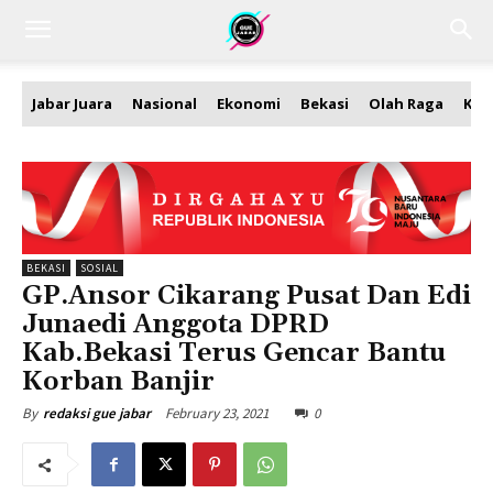
Jabar Juara
Nasional
Ekonomi
Bekasi
Olah Raga
Kea
BEKASI
SOSIAL
GP.Ansor Cikarang Pusat Dan Edi
Junaedi Anggota DPRD
Kab.Bekasi Terus Gencar Bantu
Korban Banjir
February 23, 2021
0
By
redaksi gue jabar