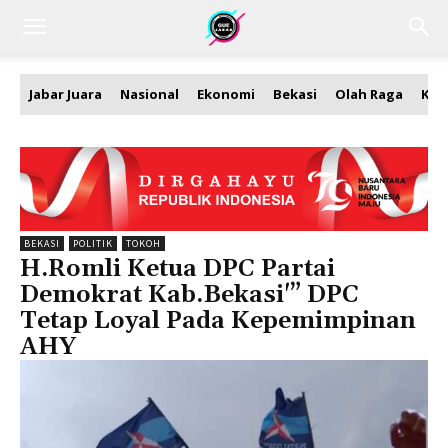
Jabar Juara
Nasional
Ekonomi
Bekasi
Olah Raga
Kea
BEKASI
POLITIK
TOKOH
H.Romli Ketua DPC Partai
Demokrat Kab.Bekasi'” DPC
Tetap Loyal Pada Kepemimpinan
AHY