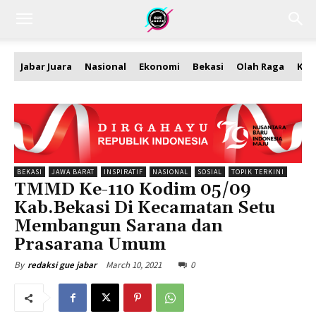
Jabar Juara
Nasional
Ekonomi
Bekasi
Olah Raga
Kea
BEKASI
JAWA BARAT
INSPIRATIF
NASIONAL
SOSIAL
TOPIK TERKINI
TMMD Ke-110 Kodim 05/09
Kab.Bekasi Di Kecamatan Setu
Membangun Sarana dan
Prasarana Umum
March 10, 2021
0
By
redaksi gue jabar