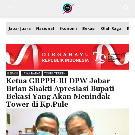
Jabar Juara
Nasional
Ekonomi
Bekasi
Olah Raga
Kea
BEKASI
JAWA BARAT
TOPIK TERKINI
Ketua GRPPH-RI DPW Jabar
Brian Shakti Apresiasi Bupati
Bekasi Yang Akan Menindak
Tower di Kp.Pule