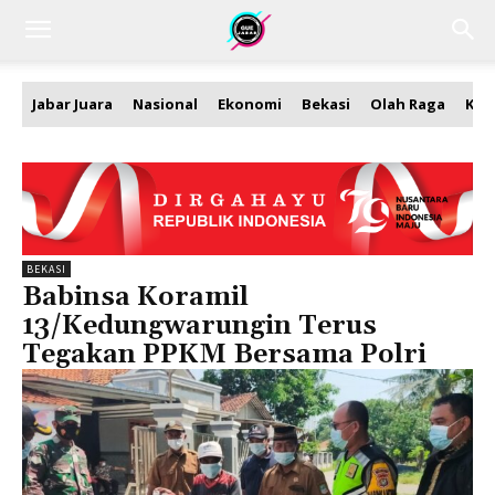
Jabar Juara
Nasional
Ekonomi
Bekasi
Olah Raga
Kea
BEKASI
Babinsa Koramil
13/Kedungwarungin Terus
Tegakan PPKM Bersama Polri