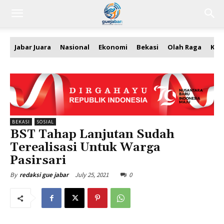
Jabar Juara
Nasional
Ekonomi
Bekasi
Olah Raga
Kea
BEKASI
SOSIAL
BST Tahap Lanjutan Sudah
Terealisasi Untuk Warga
Pasirsari
July 25, 2021
0
By
redaksi gue jabar