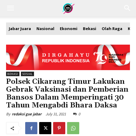
Jabar Juara
Nasional
Ekonomi
Bekasi
Olah Raga
Kea
BEKASI
SOSIAL
Polsek Cikarang Timur Lakukan
Gebrak Vaksinasi dan Pemberian
Bansos Dalam Memperingati 30
Tahun Mengabdi Bhara Daksa
July 31, 2021
0
By
redaksi gue jabar