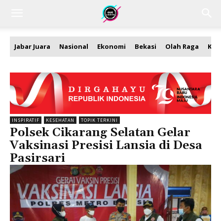
Jabar Juara
Nasional
Ekonomi
Bekasi
Olah Raga
Kea
INSPIRATIF
KESEHATAN
TOPIK TERKINI
Polsek Cikarang Selatan Gelar
Vaksinasi Presisi Lansia di Desa
Pasirsari