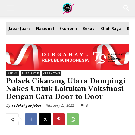
Jabar Juara
Nasional
Ekonomi
Bekasi
Olah Raga
Kea
BEKASI
INSPIRATIF
KESEHATAN
Polsek Cikarang Utara Dampingi
Nakes Untuk Lakukan Vaksinasi
Dengan Cara Door to Door
February 11, 2022
0
By
redaksi gue jabar