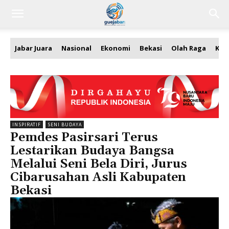
Jabar Juara
Nasional
Ekonomi
Bekasi
Olah Raga
Kea
INSPIRATIF
SENI BUDAYA
Pemdes Pasirsari Terus
Lestarikan Budaya Bangsa
Melalui Seni Bela Diri, Jurus
Cibarusahan Asli Kabupaten
Bekasi