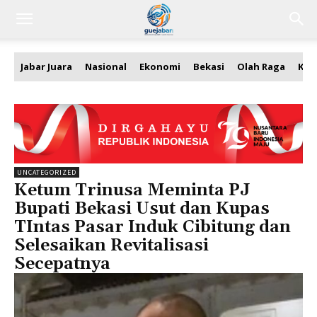
Jabar Juara
Nasional
Ekonomi
Bekasi
Olah Raga
Kea
UNCATEGORIZED
Ketum Trinusa Meminta PJ
Bupati Bekasi Usut dan Kupas
TIntas Pasar Induk Cibitung dan
Selesaikan Revitalisasi
Secepatnya