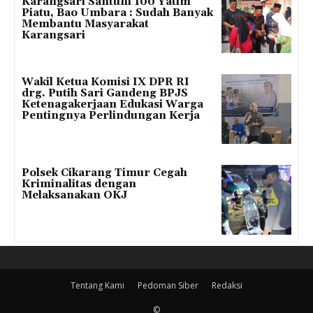
Karangsari Santuni 100 Yatim
Piatu, Bao Umbara : Sudah Banyak
Membantu Masyarakat
Karangsari
Wakil Ketua Komisi IX DPR RI
drg. Putih Sari Gandeng BPJS
Ketenagakerjaan Edukasi Warga
Pentingnya Perlindungan Kerja
Polsek Cikarang Timur Cegah
Kriminalitas dengan
Melaksanakan OKJ
Tentang Kami
Pedoman Siber
Redaksi
©