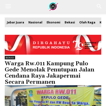
Jabar Juara
Nasional
Ekonomi
Bekasi
Olah Raga
Kea
BEKASI
Warga Rw.011 Kampung Pulo
Gede Menolak Penutupan Jalan
Cendana Raya Jakapermai
Secara Permanen