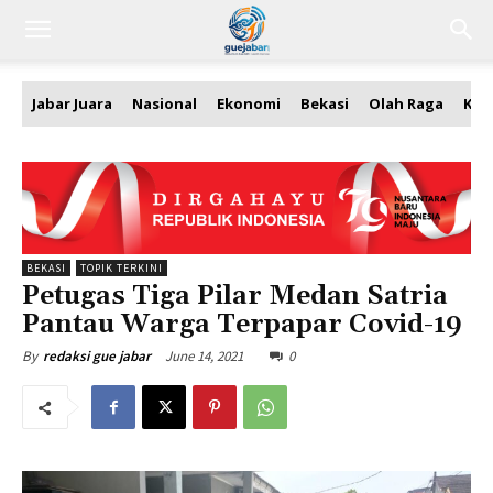
Jabar Juara
Nasional
Ekonomi
Bekasi
Olah Raga
Kea
BEKASI
TOPIK TERKINI
Petugas Tiga Pilar Medan Satria
Pantau Warga Terpapar Covid-19
June 14, 2021
0
By
redaksi gue jabar