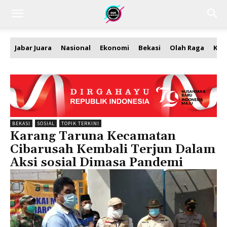
Jabar Juara
Nasional
Ekonomi
Bekasi
Olah Raga
Kea
BEKASI
SOSIAL
TOPIK TERKINI
Karang Taruna Kecamatan
Cibarusah Kembali Terjun Dalam
Aksi sosial Dimasa Pandemi